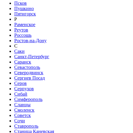
Псков
Пушкино
Пятигорск
Р
Раменское
Реутов
Россошь
Ростов-на-Дону
С
Саки
Санкт-Петербург
Саранск
Севастополь
Северодвинск
Сергиев Посад
Серов
Серпухов
Сибай
Симферополь
Сланцы
Смоленск
Советск
Сочи
Ставрополь
Станица Каневская