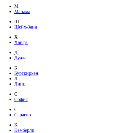
М
Манама
Ш
Шейх-Заид
Х
Хайфа
Д
Дуала
Б
Бургкирхен
Л
Линц
С
София
С
Сараево
К
Кэмберли