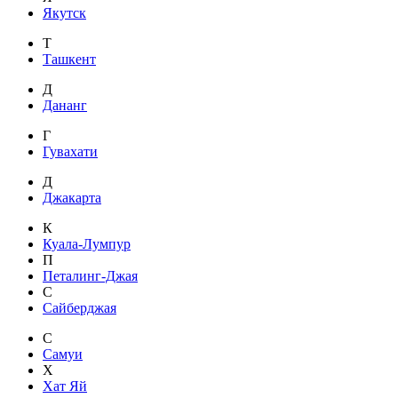
Якутск
Т
Ташкент
Д
Дананг
Г
Гувахати
Д
Джакарта
К
Куала-Лумпур
П
Петалинг-Джая
С
Сайберджая
С
Самуи
Х
Хат Яй