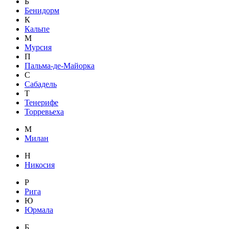
Б
Бенидорм
К
Кальпе
М
Мурсия
П
Пальма-де-Майорка
С
Сабадель
Т
Тенерифе
Торревьеха
М
Милан
Н
Никосия
Р
Рига
Ю
Юрмала
Б