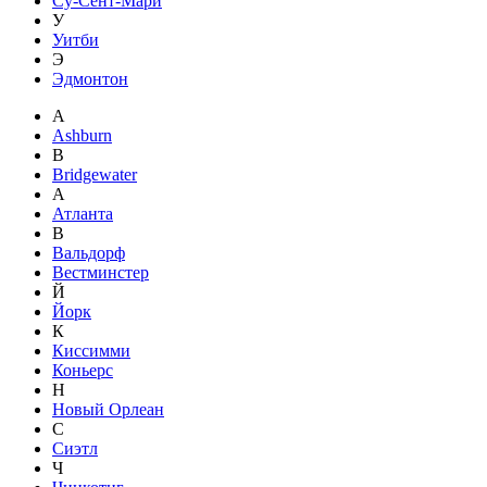
Су-Сент-Мари
У
Уитби
Э
Эдмонтон
A
Ashburn
B
Bridgewater
А
Атланта
В
Вальдорф
Вестминстер
Й
Йорк
К
Киссимми
Коньерс
Н
Новый Орлеан
С
Сиэтл
Ч