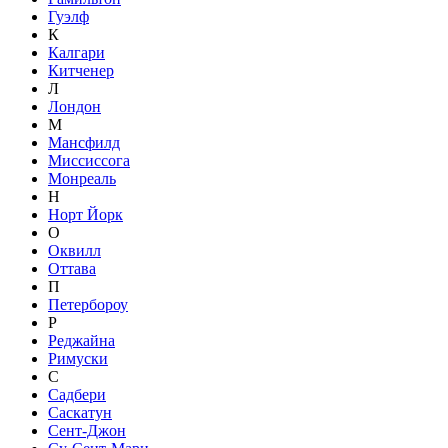
Гуэлф
К
Калгари
Китченер
Л
Лондон
М
Мансфилд
Миссиссога
Монреаль
Н
Норт Йорк
О
Оквилл
Оттава
П
Петербороу
Р
Реджайна
Римуски
С
Садбери
Саскатун
Сент-Джон