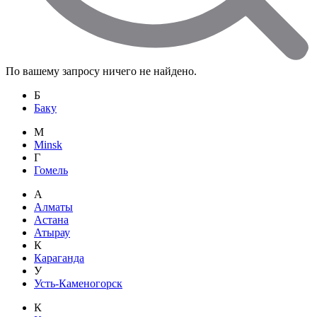
По вашему запросу ничего не найдено.
Б
Баку
M
Minsk
Г
Гомель
А
Алматы
Астана
Атырау
К
Караганда
У
Усть-Каменогорск
К