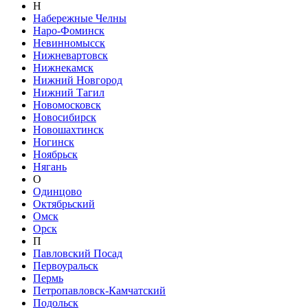
Н
Набережные Челны
Наро-Фоминск
Невинномысск
Нижневартовск
Нижнекамск
Нижний Новгород
Нижний Тагил
Новомосковск
Новосибирск
Новошахтинск
Ногинск
Ноябрьск
Нягань
О
Одинцово
Октябрьский
Омск
Орск
П
Павловский Посад
Первоуральск
Пермь
Петропавловск-Камчатский
Подольск