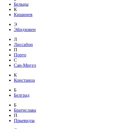
Бельцы
К
Кишинев
Э
Эйндховен
Л
Лиссабон
П
Порто
С
Сан-Мигел
К
Констанца
Б
Белград
Б
Братислава
П
Прьевидза