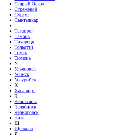
Старый Оскол
Стрежевой
Сургут
Сыктывкар
Т
Таганрог
Тамбов
Тихорецк
Тольятти
Томск
Тюмень
У
Ульяновск
Усинск
Уссурийск
Х
Хасавюрт
Ч
Чебоксары
Челябинск
Черногорск
Чита
Щ
Щелково
Я