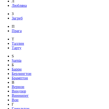
Л
Любляна
З
Загреб
П
Прага
Т
Таллин
Тарту
S
Sarnia
Б
Барри
Берлингтон
Брамптон
В
Вернон
Виндзор
Виннипег
Вон
Г
Гамильтон