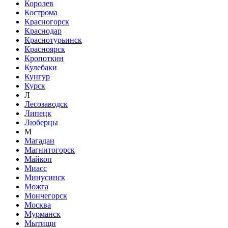
Королев
Кострома
Красногорск
Краснодар
Краснотурьинск
Красноярск
Кропоткин
Кулебаки
Кунгур
Курск
Л
Лесозаводск
Липецк
Люберцы
М
Магадан
Магнитогорск
Майкоп
Миасс
Минусинск
Можга
Мончегорск
Москва
Мурманск
Мытищи