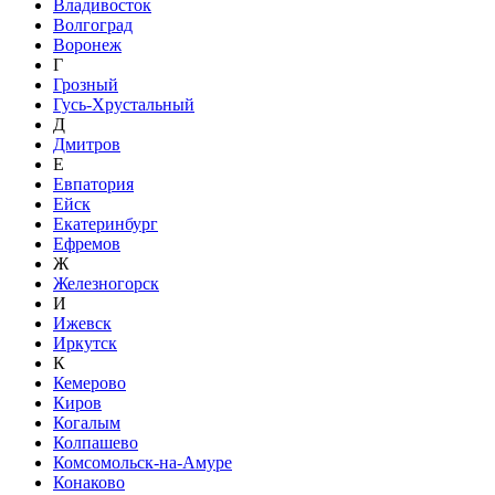
Владивосток
Волгоград
Воронеж
Г
Грозный
Гусь-Хрустальный
Д
Дмитров
Е
Евпатория
Ейск
Екатеринбург
Ефремов
Ж
Железногорск
И
Ижевск
Иркутск
К
Кемерово
Киров
Когалым
Колпашево
Комсомольск-на-Амуре
Конаково