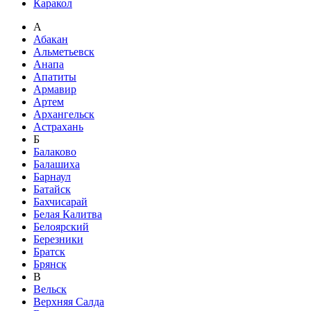
Каракол
А
Абакан
Альметьевск
Анапа
Апатиты
Армавир
Артем
Архангельск
Астрахань
Б
Балаково
Балашиха
Барнаул
Батайск
Бахчисарай
Белая Калитва
Белоярский
Березники
Братск
Брянск
В
Вельск
Верхняя Салда