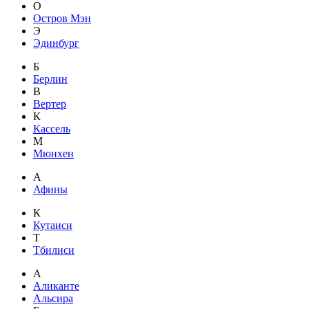
О
Остров Мэн
Э
Эдинбург
Б
Берлин
В
Вертер
К
Кассель
М
Мюнхен
А
Афины
К
Кутаиси
Т
Тбилиси
А
Аликанте
Альсира