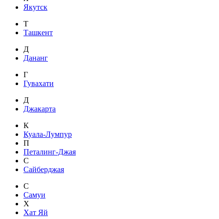
Якутск
Т
Ташкент
Д
Дананг
Г
Гувахати
Д
Джакарта
К
Куала-Лумпур
П
Петалинг-Джая
С
Сайберджая
С
Самуи
Х
Хат Яй