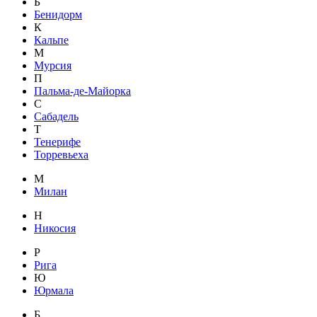
Б
Бенидорм
К
Кальпе
М
Мурсия
П
Пальма-де-Майорка
С
Сабадель
Т
Тенерифе
Торревьеха
М
Милан
Н
Никосия
Р
Рига
Ю
Юрмала
Б