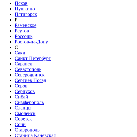
Псков
Пушкино
Пятигорск
Р
Раменское
Реутов
Россошь
Ростов-на-Дону
С
Саки
Санкт-Петербург
Саранск
Севастополь
Северодвинск
Сергиев Посад
Серов
Серпухов
Сибай
Симферополь
Сланцы
Смоленск
Советск
Сочи
Ставрополь
Станица Каневская