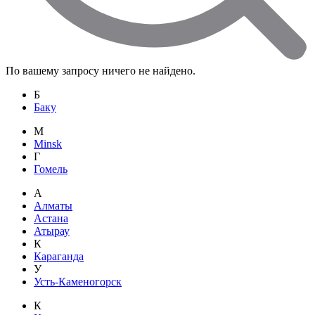
По вашему запросу ничего не найдено.
Б
Баку
M
Minsk
Г
Гомель
А
Алматы
Астана
Атырау
К
Караганда
У
Усть-Каменогорск
К