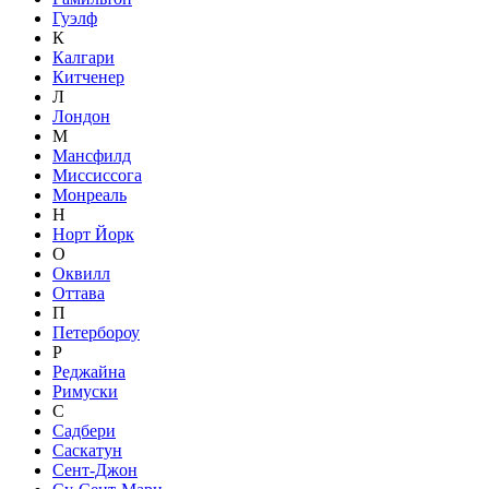
Гуэлф
К
Калгари
Китченер
Л
Лондон
М
Мансфилд
Миссиссога
Монреаль
Н
Норт Йорк
О
Оквилл
Оттава
П
Петербороу
Р
Реджайна
Римуски
С
Садбери
Саскатун
Сент-Джон