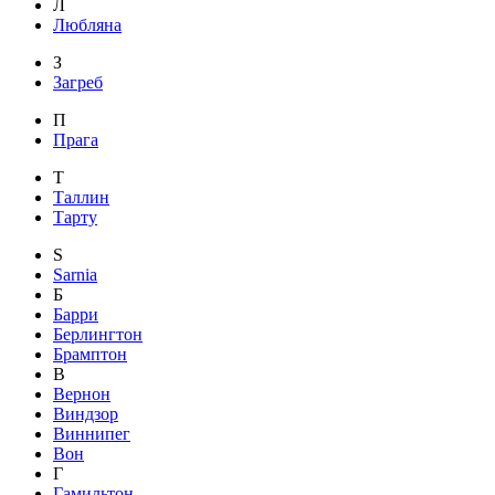
Л
Любляна
З
Загреб
П
Прага
Т
Таллин
Тарту
S
Sarnia
Б
Барри
Берлингтон
Брамптон
В
Вернон
Виндзор
Виннипег
Вон
Г
Гамильтон