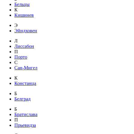
Бельцы
К
Кишинев
Э
Эйндховен
Л
Лиссабон
П
Порто
С
Сан-Мигел
К
Констанца
Б
Белград
Б
Братислава
П
Прьевидза