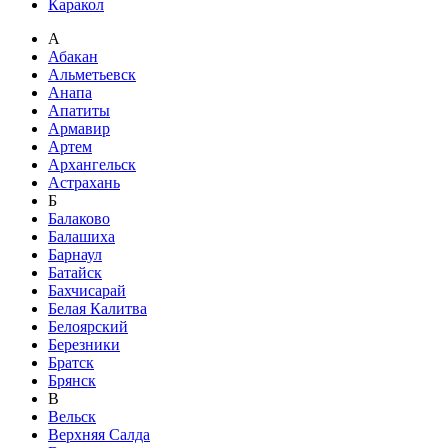
Каракол
А
Абакан
Альметьевск
Анапа
Апатиты
Армавир
Артем
Архангельск
Астрахань
Б
Балаково
Балашиха
Барнаул
Батайск
Бахчисарай
Белая Калитва
Белоярский
Березники
Братск
Брянск
В
Вельск
Верхняя Салда