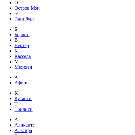
О
Остров Мэн
Э
Эдинбург
Б
Берлин
В
Вертер
К
Кассель
М
Мюнхен
А
Афины
К
Кутаиси
Т
Тбилиси
А
Аликанте
Альсира