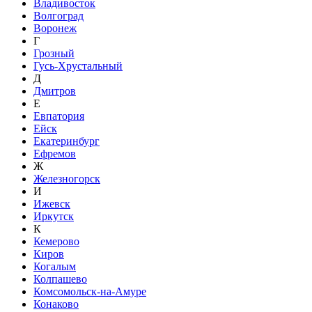
Владивосток
Волгоград
Воронеж
Г
Грозный
Гусь-Хрустальный
Д
Дмитров
Е
Евпатория
Ейск
Екатеринбург
Ефремов
Ж
Железногорск
И
Ижевск
Иркутск
К
Кемерово
Киров
Когалым
Колпашево
Комсомольск-на-Амуре
Конаково