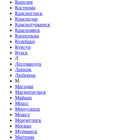
Королев
Кострома
Красногорск
Краснодар
Краснотурьинск
Красноярск
Кропоткин
Кулебаки
Кунгур
Курск
Л
Лесозаводск
Липецк
Люберцы
М
Магадан
Магнитогорск
Майкоп
Миасс
Минусинск
Можга
Мончегорск
Москва
Мурманск
Мытищи