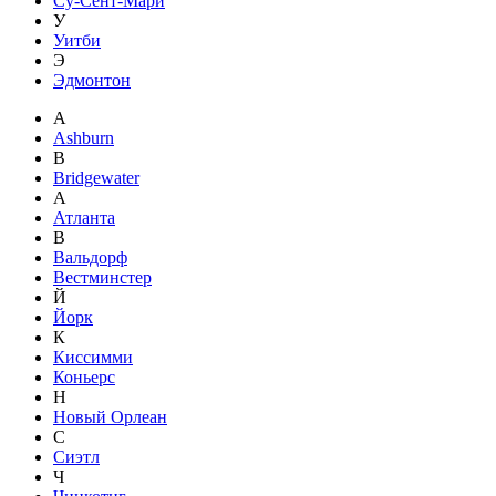
Су-Сент-Мари
У
Уитби
Э
Эдмонтон
A
Ashburn
B
Bridgewater
А
Атланта
В
Вальдорф
Вестминстер
Й
Йорк
К
Киссимми
Коньерс
Н
Новый Орлеан
С
Сиэтл
Ч