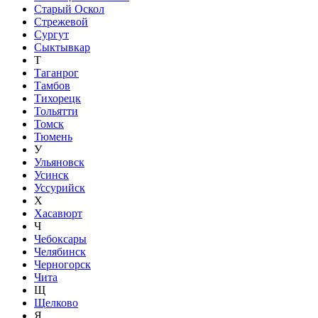
Старый Оскол
Стрежевой
Сургут
Сыктывкар
Т
Таганрог
Тамбов
Тихорецк
Тольятти
Томск
Тюмень
У
Ульяновск
Усинск
Уссурийск
Х
Хасавюрт
Ч
Чебоксары
Челябинск
Черногорск
Чита
Щ
Щелково
Я