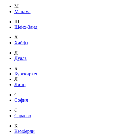
М
Манама
Ш
Шейх-Заид
Х
Хайфа
Д
Дуала
Б
Бургкирхен
Л
Линц
С
София
С
Сараево
К
Кэмберли