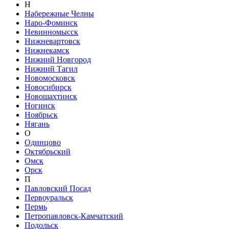
Н
Набережные Челны
Наро-Фоминск
Невинномысск
Нижневартовск
Нижнекамск
Нижний Новгород
Нижний Тагил
Новомосковск
Новосибирск
Новошахтинск
Ногинск
Ноябрьск
Нягань
О
Одинцово
Октябрьский
Омск
Орск
П
Павловский Посад
Первоуральск
Пермь
Петропавловск-Камчатский
Подольск